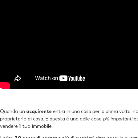
Quando un
acquirente
entra in una casa per la prima volta, n
proprietario di casa. E questa è una delle cose
più importanti
da
vendere il tuo immobile.