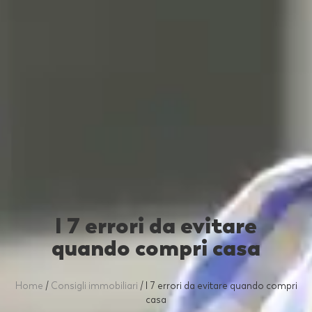
I 7 errori da evitare
quando compri casa
Home
/
Consigli immobiliari
/
I 7 errori da evitare quando compri
casa