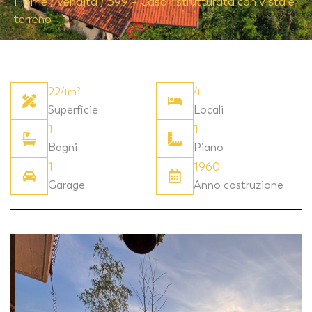
Home
/
Vendita
/
399 – Casa ristrutturata con vista e
terreno
224m²
4
Superficie
Locali
1
1
Bagni
Piano
1
1960
Garage
Anno costruzione