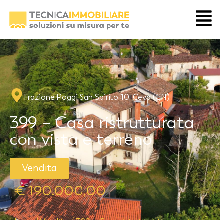
Frazione Poggi San Spirito 10, Ceva (CN)
399 – Casa ristrutturata
con vista e terreno
Vendita
€ 190.000,00