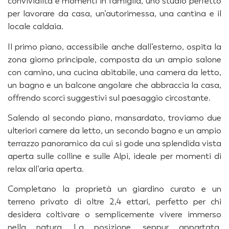
convivialità e momenti in famiglia, uno studio perfetto
per lavorare da casa, un’autorimessa, una cantina e il
locale caldaia.
Il primo piano, accessibile anche dall’esterno, ospita la
zona giorno principale, composta da un ampio salone
con camino, una cucina abitabile, una camera da letto,
un bagno e un balcone angolare che abbraccia la casa,
offrendo scorci suggestivi sul paesaggio circostante.
Salendo al secondo piano, mansardato, troviamo due
ulteriori camere da letto, un secondo bagno e un ampio
terrazzo panoramico da cui si gode una splendida vista
aperta sulle colline e sulle Alpi, ideale per momenti di
relax all’aria aperta.
Completano la proprietà un giardino curato e un
terreno privato di oltre 2,4 ettari, perfetto per chi
desidera coltivare o semplicemente vivere immerso
nella natura. La posizione, seppur appartata,