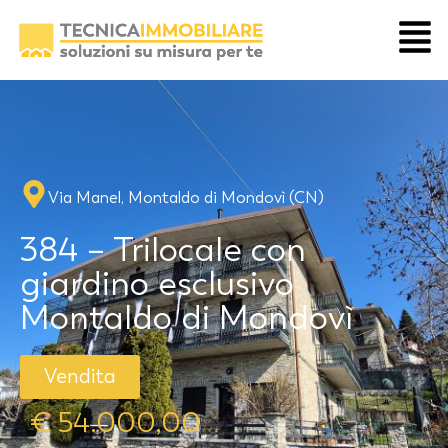
Via Manel, Montaldo di Mondovì (CN)
384 – Trilocale con
giardino esclusivo
Montaldo di Mondovì
Vendita
€ 54.000,00