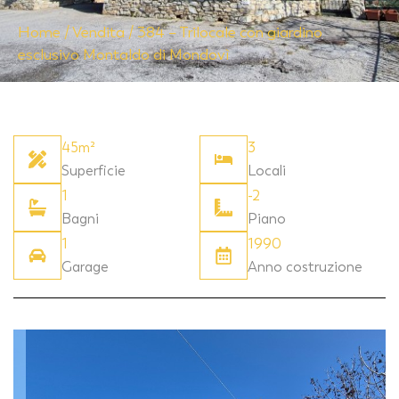
Home
/
Vendita
/
384 – Trilocale con giardino
esclusivo Montaldo di Mondovì
45m²
3
Superficie
Locali
1
-2
Bagni
Piano
1
1990
Garage
Anno costruzione