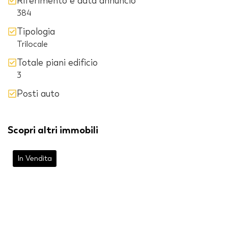
Riferimento e data annuncio
384
Tipologia
Trilocale
Totale piani edificio
3
Posti auto
Scopri altri immobili
In Vendita