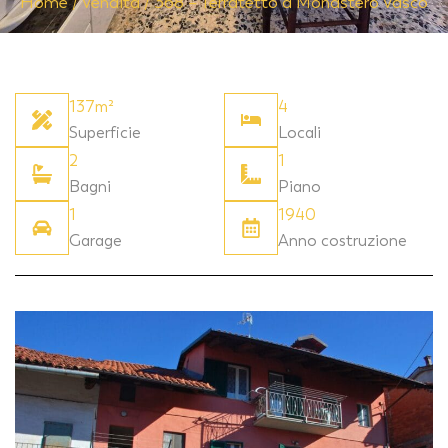
Home
/
Vendita
/
368 – Terratetto a Monastero Vasco
137m²
4
Superficie
Locali
2
1
Bagni
Piano
1
1940
Garage
Anno costruzione