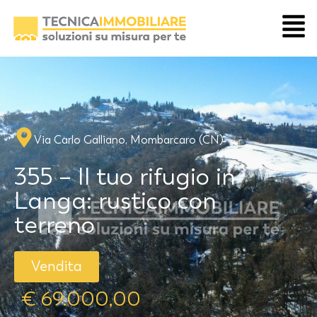
Via Carlo Galliano, Mombarcaro (CN)
355 – Il tuo rifugio in
Langa: rustico con
terreno
Vendita
€ 69.000,00