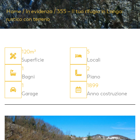
Home
/
In evidenza
/
355 – Il tuo rifugio in Langa:
rustico con terreno
120m²
5
Superficie
Locali
1
2
Bagni
Piano
1
1899
Garage
Anno costruzione